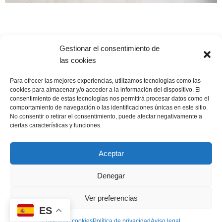
Cocinas Santos Denia
Gestionar el consentimiento de
las cookies
Para ofrecer las mejores experiencias, utilizamos tecnologías como las
cookies para almacenar y/o acceder a la información del dispositivo. El
consentimiento de estas tecnologías nos permitirá procesar datos como el
Cocina con isla, comedor y salón
comportamiento de navegación o las identificaciones únicas en este sitio.
Cocina lineal con gran vitrina, estudio y salón
No consentir o retirar el consentimiento, puede afectar negativamente a
ciertas características y funciones.
Cocina con isla, mesa y aparador
Cocina en paralelo anexa al salón comedor
Aceptar
Accesorios de Cocina Santos
Por qué elegir Cocinas Santos DENIA
Denegar
Contactar
Ver preferencias
ES
Cocinas Santos DENIA | © 2026 – Todos los derechos reservados |
Aviso
Política de cookies
Política de privacidad
Aviso legal