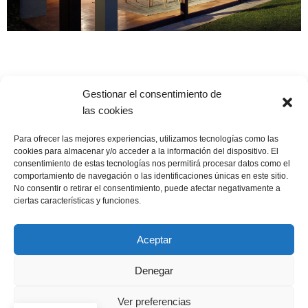
Cocinas Santos Denia
Gestionar el consentimiento de
las cookies
Para ofrecer las mejores experiencias, utilizamos tecnologías como las
cookies para almacenar y/o acceder a la información del dispositivo. El
consentimiento de estas tecnologías nos permitirá procesar datos como el
Cocina con isla, comedor y salón
comportamiento de navegación o las identificaciones únicas en este sitio.
Cocina lineal con gran vitrina, estudio y salón
No consentir o retirar el consentimiento, puede afectar negativamente a
ciertas características y funciones.
Cocina con isla, mesa y aparador
Cocina en paralelo anexa al salón comedor
Aceptar
Accesorios de Cocina Santos
Por qué elegir Cocinas Santos DENIA
Denegar
Contactar
Ver preferencias