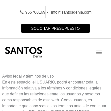
Ir
al
965760169
info@santosdenia.com
contenido
SOLICITAR PRESUPUESTO
Men
princ
Aviso legal y términos de uso
En este espacio, el USUARIO, podrá encontrar toda la
información relativa a los términos y condiciones legales
que definen las relaciones entre los usuarios y nosotros
como responsables de esta web. Como usuario, es
importante que conozcas estos términos antes de continuar